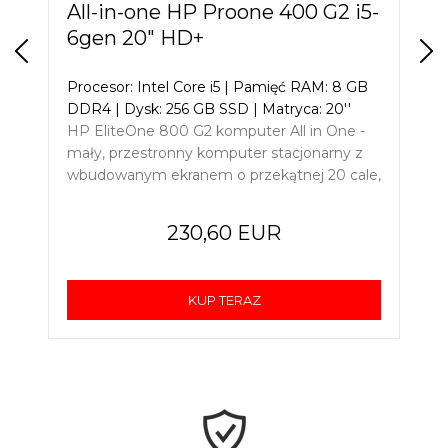
All-in-one HP Proone 400 G2 i5-
6gen 20" HD+
Procesor: Intel Core i5 | Pamięć RAM: 8 GB
DDR4 | Dysk: 256 GB SSD | Matryca: 20''
HP EliteOne 800 G2 komputer All in One -
mały, przestronny komputer stacjonarny z
wbudowanym ekranem o przekątnej 20 cale,
kartą WiFi oraz dobrej jakości głośnikami.
230,60 EUR
KUP TERAZ