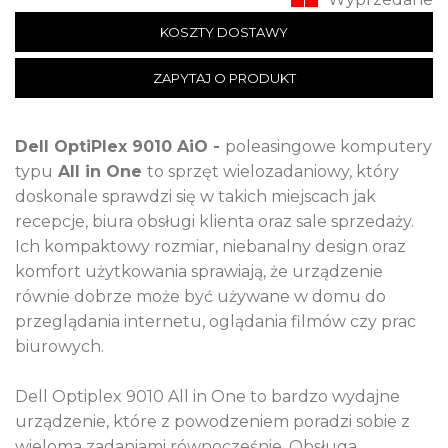
KOSZTY DOSTAWY
ZAPYTAJ O PRODUKT
Dell OptiPlex 9010 AiO
-
poleasingowe komputery
typu
All in One
to sprzęt wielozadaniowy, który
doskonale sprawdzi się w takich miejscach jak
recepcje, biura obsługi klienta oraz sale sprzedaży.
Ich kompaktowy rozmiar, niebanalny design oraz
komfort użytkowania sprawiają, że urządzenie
równie dobrze może być używane w domu do
przeglądania internetu, oglądania filmów czy prac
biurowych.
Dell Optiplex 9010 All in One to bardzo wydajne
urządzenie, które z powodzeniem poradzi sobie z
wieloma zadaniami równocześnie. Obsługa