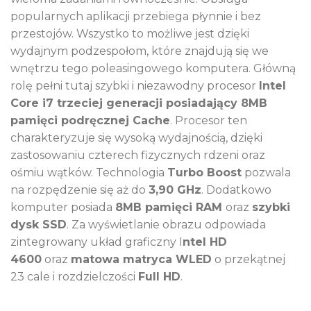
popularnych aplikacji przebiega płynnie i bez
przestojów. Wszystko to możliwe jest dzięki
wydajnym podzespołom, które znajdują się we
wnętrzu tego poleasingowego komputera. Główną
rolę pełni tutaj szybki i niezawodny procesor
Intel
Core i7 trzeciej generacji posiadający 8MB
pamięci podręcznej Cache
. Procesor ten
charakteryzuje się wysoką wydajnością, dzięki
zastosowaniu czterech fizycznych rdzeni oraz
ośmiu wątków. Technologia
Turbo Boost
pozwala
na rozpędzenie się aż do
3,90 GHz
. Dodatkowo
komputer posiada
8MB pamięci RAM
oraz
szybki
dysk SSD
. Za wyświetlanie obrazu odpowiada
zintegrowany układ graficzny I
ntel HD
4600
oraz
matowa matryca WLED
o przekątnej
23 cale i rozdzielczości
Full HD
.