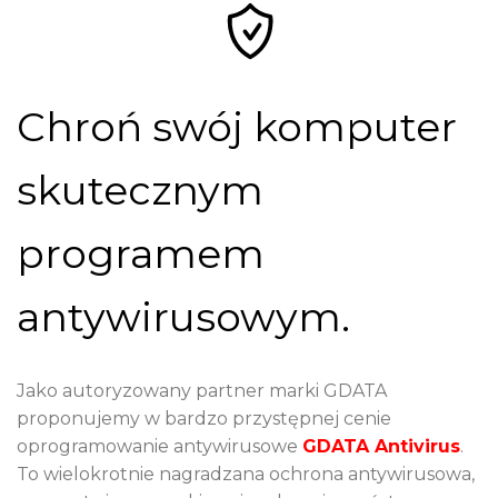
Chroń swój komputer
skutecznym
programem
antywirusowym.
Jako autoryzowany partner marki GDATA
proponujemy w bardzo przystępnej cenie
oprogramowanie antywirusowe
GDATA Antivirus
.
To wielokrotnie nagradzana ochrona antywirusowa,