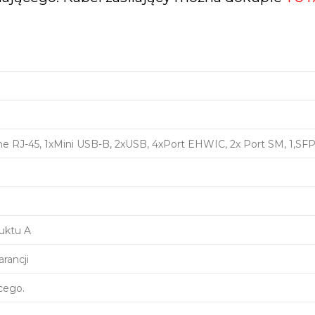
ne RJ-45, 1xMini USB-B, 2xUSB, 4xPort EHWIC, 2x Port SM, 1,SF
duktu A
rancji
cego.