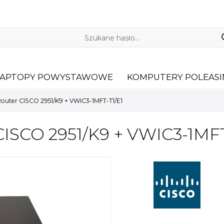
LAPTOPY POWYSTAWOWE
KOMPUTERY POLEAS
Router CISCO 2951/K9 + VWIC3-1MFT-T1/E1
CISCO 2951/K9 + VWIC3-1MFT