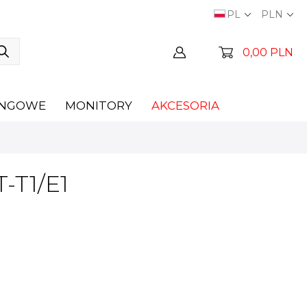
PL
PLN
0,00 PLN
INGOWE
MONITORY
AKCESORIA
-T1/E1