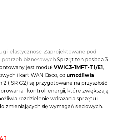
ług i elastyczność. Zaprojektowane pod
o potrzeb biznesowych.
Sprzęt ten posiada 3
montowany jest moduł
VWIC3-1MFT-T1/E1
,
iowych i kart WAN Cisco, co
umożliwia
n 2 (ISR G2) są przygotowane na przyszłość
wania i kontroli energii, które zwiększają
liwia rozdzielenie wdrażania sprzętu i
do zmieniających się wymagań sieciowych.
AJ