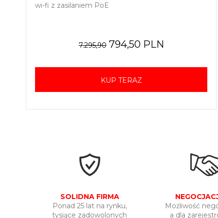
wi-fi z zasilaniem PoE
794,50 PLN
7.295,90
KUP TERAZ
SOLIDNA FIRMA
NEGOCJACJ
Ponad 25 lat na rynku,
Możliwość negoc
tysiące zadowolonych
a dla zarejes