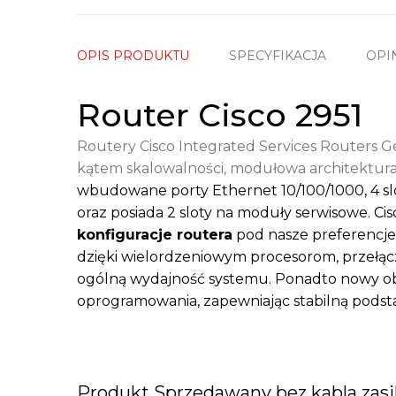
OPIS PRODUKTU
SPECYFIKACJA
OPI
Router Cisco 2951
Routery Cisco Integrated Services Routers G
kątem skalowalności, modułowa architektura
wbudowane porty Ethernet 10/100/1000, 4 
oraz posiada 2 sloty na moduły serwisowe. Ci
konfiguracje routera
pod nasze preferencje.
dzięki wielordzeniowym procesorom, przełącz
ogólną wydajność systemu. Ponadto nowy obr
oprogramowania, zapewniając stabilną podst
Produkt Sprzedawany bez kabla zasil