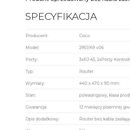
SPECYFIKACJA
Producent:
Cisco
Model:
2951/K9 v06
Porty:
3xRJ-45, 2xPorty Kontrol
Typ:
Router
Wymiary:
440 x 470 x 90 mm
Stan:
poleasingowy, klasa pro
Gwarancja:
12 miesięcy pisemnej gwa
Opis dodatkowy:
Router bez kabla zasilają