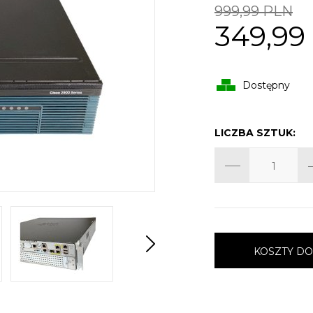
999,99 PLN
349,99
Dostępny
LICZBA SZTUK:
KOSZTY D