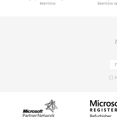
klientów.
klientów r
Z
Z