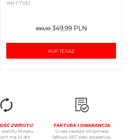
1MFT-T1/E1
349,99 PLN
999,99
KUP TERAZ
OŚĆ ZWROTU
FAKTURA I GWARANCJA
 zwrotu towaru.
U nas zawsze otrzymasz
nt ma 14 dni
fakturę VAT oraz gwarancję.