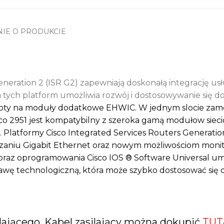
NIE O PRODUKCIE
eneration 2 (ISR G2) zapewniają doskonałą integrację us
 tych platform umożliwia rozwój i dostosowywanie się d
sloty na moduły dodatkowe EHWIC. W jednym slocie za
sco 2951 jest kompatybilny z szeroka gamą modułow siec
 Platformy Cisco Integrated Services Routers Generatio
aniu Gigabit Ethernet oraz nowym możliwościom monitoro
az oprogramowania Cisco IOS ® Software Universal umoż
awę technologiczną, która może szybko dostosować się 
ającego. Kabel zasilający można dokupić
TUT