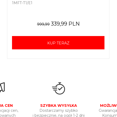
1MFT-T1/E1
339,99 PLN
999,99
KUP TERAZ
A CEN
SZYBKA WYSYŁKA
MOŻLIW
jacji cen,
Dostarczamy szybko
Gwarancja
trowanych
i bezpiecznie, na ogół 1-2 dni
Konsume