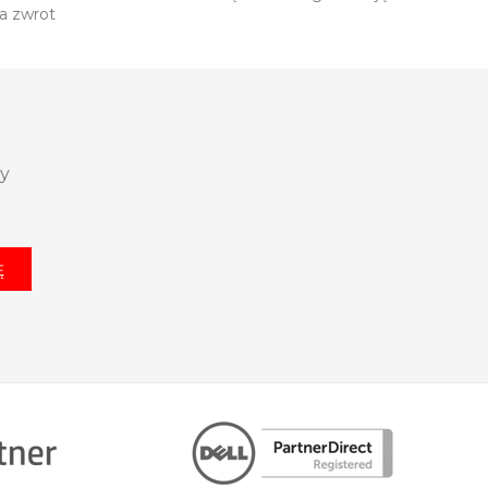
a zwrot
zy
Ę