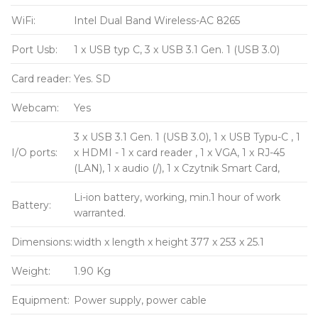
WiFi:
Intel Dual Band Wireless-AC 8265
Port Usb:
1 x USB typ C, 3 x USB 3.1 Gen. 1 (USB 3.0)
Card reader:
Yes. SD
Webcam:
Yes
3 x USB 3.1 Gen. 1 (USB 3.0), 1 x USB Typu-C , 1
I/O ports:
x HDMI - 1 x card reader , 1 x VGA, 1 x RJ-45
(LAN), 1 x audio (/), 1 x Czytnik Smart Card,
Li-ion battery, working, min.1 hour of work
Battery:
warranted.
Dimensions:
width x length x height 377 x 253 x 25.1
Weight:
1.90 Kg
Equipment:
Power supply, power cable