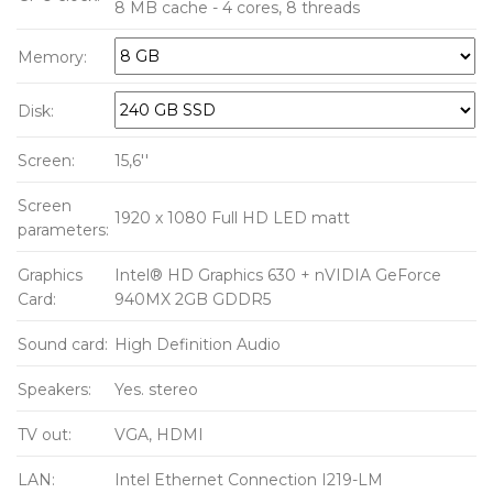
8 MB cache - 4 cores, 8 threads
Memory:
Disk:
Screen:
15,6''
Screen
1920 x 1080 Full HD LED matt
parameters:
Graphics
Intel® HD Graphics 630 + nVIDIA GeForce
Card:
940MX 2GB GDDR5
Sound card:
High Definition Audio
Speakers:
Yes. stereo
TV out:
VGA, HDMI
LAN:
Intel Ethernet Connection I219-LM